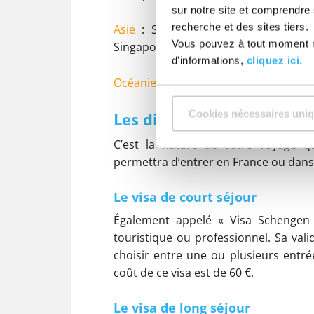
sur notre site et comprendre
recherche et des sites tiers.
Asie
: Sultanat de Brunei, Corée du
Vous pouvez à tout moment m
Singapour
d'informations,
cliquez ici.
Océanie
: Australie, Nouvelle-Zélande
Cookies nécessaires uni
Les différents types de v
C’est la nature de votre voyage q
permettra d’entrer en France ou dans
Le visa de court séjour
Également appelé « Visa Schengen »
touristique ou professionnel. Sa vali
choisir entre une ou plusieurs entr
coût de ce visa est de 60 €.
Le visa de long séjour