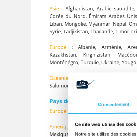
Asie
: Afghanistan, Arabie saoudite
Corée du Nord, Émirats Arabes Unis, I
Liban, Mongolie, Myanmar, Népal, Oman
Syrie, Tadjikistan, Thaïlande, Timor 
Europe
: Albanie, Arménie, Azerb
Kazakhstan, Kirghizistan, Macédo
Monténégro, Turquie, Ukraine, Yougo
Océanie
: Fidji, Kiribati, Micronés
Salomon, Samoa, Tonga, Tuvalu, Van
Pays de provenance où le visa S
Consentement
Europe
: Andorre, Bulgarie, Croatie, 
Ce site web utilise des cook
Amérique
: Argentine, Brésil, Canada
Mexique, Nicaragua, Panama, Paragua
Notre site utilise des cooki