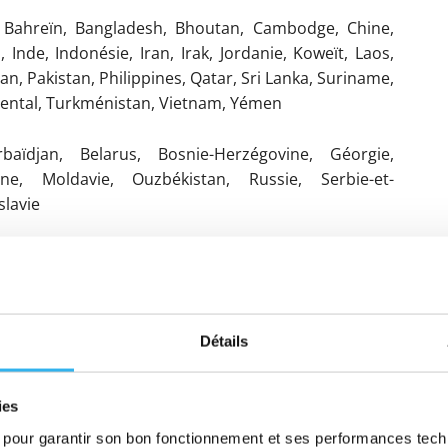
, Bahreïn, Bangladesh, Bhoutan, Cambodge, Chine,
nde, Indonésie, Iran, Irak, Jordanie, Koweït, Laos,
, Pakistan, Philippines, Qatar, Sri Lanka, Suriname,
oriental, Turkménistan, Vietnam, Yémen
aïdjan, Belarus, Bosnie-Herzégovine, Géorgie,
ine, Moldavie, Ouzbékistan, Russie, Serbie-et-
slavie
ie, Nauru, Palau, Papouasie-Nouvelle-Guinée, îles
uatu
chengen n’est pas obligatoire
Détails
Monaco, Roumanie, Saint-Marin, Suisse, Vatican
ies
, Chili, Costa Rica, États-Unis, Guatemala, Honduras,
y, Uruguay, Venezuela
es pour garantir son bon fonctionnement et ses performances tec