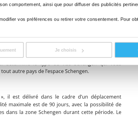
 son comportement, ainsi que pour diffuser des publicités pertin
 Sud, Hong-Kong, Israël, Japon, Macao, Malaisie,
odifier vos préférences ou retirer votre consentement. Pour ob
quement
Je choisis
isa Schengen
ui détermine le type de visa Schengen qui vous
 tout autre pays de l’espace Schengen.
, il est délivré dans le cadre d’un déplacement
dité maximale est de 90 jours, avec la possibilité de
ées dans la zone Schengen durant cette période. Le