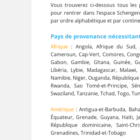
Vous trouverez ci-dessous tous les
pour rentrer dans l’espace Schengen 
par ordre alphabétique et par contine
Pays de provenance nécessitan
Afrique
: Angola, Afrique du Sud, A
Cameroun, Cap-Vert, Comores, Congo, C
Gabon, Gambie, Ghana, Guinée, Gui
Libéria, Lybie, Madagascar, Malawi,
Namibie, Niger, Ouganda, République
Rwanda, Sao Tomé-et-Principe, Séné
Swaziland, Tanzanie, Tchad, Togo, Tu
Amérique
: Antigua-et-Barbuda, Bah
Équateur, Grenade, Guyana, Haïti, J
République dominicaine, Saint-Christ
Grenadines, Trinidad-et-Tobago