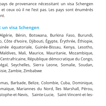
 pays de provenance nécessitant un visa Schengen
et ceux où il ne l’est pas. Les pays sont énumérés
nt.
t un visa Schengen
lgérie, Bénin, Botswana, Burkina Faso, Burundi,
ôte d’Ivoire, Djibouti, Égypte, Érythrée, Éthiopie,
née équatoriale, Guinée-Bissau, Kenya, Lesotho,
 Maldives, Mali, Maurice, Mauritanie, Mozambique,
 Centrafricaine, République démocratique du Congo,
gal, Seychelles, Sierra Leone, Somalie, Soudan,
nisie, Zambie, Zimbabwe
amas, Barbade, Belize, Colombie, Cuba, Dominique,
amaïque, Mariannes du Nord, îles Marshall, Pérou,
ophe-et-Nevis, Sainte-Lucie, Saint-Vincent-et-les-