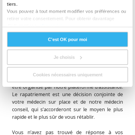
pourrez alors contacter notre service
tiers.
d’assistance selon votre contrat, et faire une
Vous pouvez à tout moment modifier vos préférences ou
demande de prise en charge directe. Pour en
retirer votre consentement. Pour obtenir davantage
savoir plus sur quel organisme contacter,
d'informations,
cliquez ici.
consultez notre page «
Comment se faire
rembourser
».
C'est OK pour moi
Qui décide de mon rapatriement, si le
Je choisis
cas se présente ?
Dans le cas où votre état de santé le nécessite,
Cookies nécessaires uniquement
un rapatriement dans votre pays d’origine peut
être organisé par notre plateforme d’assistance.
Le rapatriement est une décision conjointe de
votre médecin sur place et de notre médecin
conseil, qui s’accorderont sur le moyen le plus
rapide et le plus sûr de vous rétablir.
Vous n’avez pas trouvé de réponse à vos