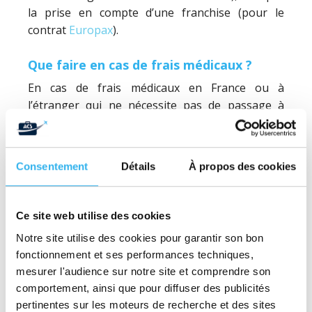
la prise en compte d’une franchise (pour le
contrat
Europax
).
Que faire en cas de frais médicaux ?
En cas de frais médicaux en France ou à
l’étranger qui ne nécessite pas de passage à
l’hôpital (ou bien de moins de 24 heures), il
faudra avancer les frais puis revenir vers nous
pour une demande de remboursement.
Consentement
Détails
À propos des cookies
Pour tout savoir sur comment se faire
rembourser, consultez
notre page dédiée
.
Ce site web utilise des cookies
L’assurance peut-elle avancer les frais
Notre site utilise des cookies pour garantir son bon
de mes soins ?
fonctionnement et ses performances techniques,
Vos soins ne pourront faire l’objet d’une
mesurer l'audience sur notre site et comprendre son
demande d’avance de frais que dans le cas d’une
comportement, ainsi que pour diffuser des publicités
hospitalisation de plus de 24 heures. Vous
pertinentes sur les moteurs de recherche et des sites